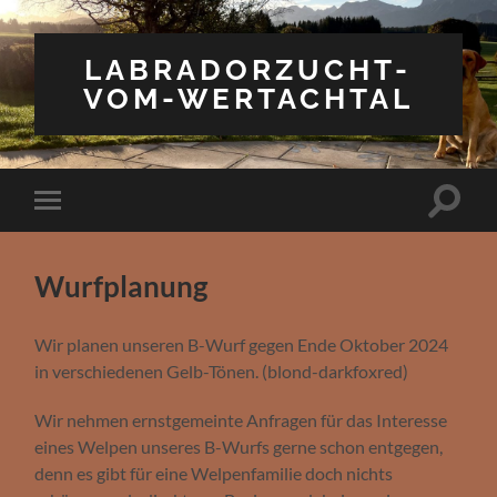
LABRADORZUCHT-
VOM-WERTACHTAL
Toggle
Toggle
search
mobile
field
menu
Wurfplanung
Wir planen unseren B-Wurf gegen Ende Oktober 2024
in verschiedenen Gelb-Tönen. (blond-darkfoxred)
Wir nehmen ernstgemeinte Anfragen für das Interesse
eines Welpen unseres B-Wurfs gerne schon entgegen,
denn es gibt für eine Welpenfamilie doch nichts