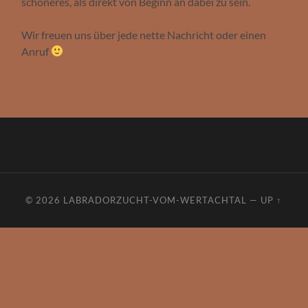
schöneres, als direkt von Beginn an dabei zu sein.
Wir freuen uns über jede nette Nachricht oder einen
Anruf
© 2026
LABRADORZUCHT-VOM-WERTACHTAL
—
UP ↑