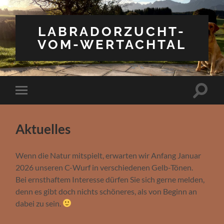
LABRADORZUCHT-
VOM-WERTACHTAL
Toggle
Toggle
search
mobile
field
menu
Aktuelles
Wenn die Natur mitspielt, erwarten wir Anfang Januar
2026 unseren C-Wurf in verschiedenen Gelb-Tönen.
Bei ernsthaftem Interesse dürfen Sie sich gerne melden,
denn es gibt doch nichts schöneres, als von Beginn an
dabei zu sein.