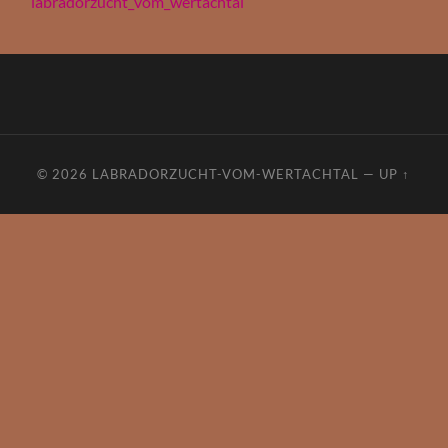
labradorzucht_vom_wertachtal
© 2026
LABRADORZUCHT-VOM-WERTACHTAL
—
UP ↑