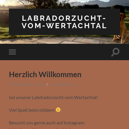
LABRADORZUCHT-
VOM-WERTACHTAL
Toggle
Toggle
search
mobile
field
menu
Herzlich Willkommen
OKTOBER 24, 2022
/
0 COMMENTS
bei unserer Labdradorzucht vom Wertachtal!
Viel Spaß beim stöbern
Besucht uns gerne auch auf Instagram: